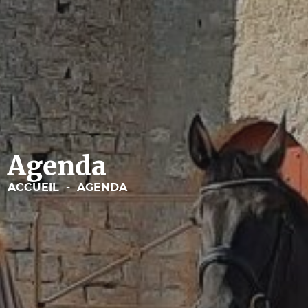
Type de manifest
Sport
Expositions
Concerts
Visites
Agenda
Fêtes locales
Brocantes/vide-
ACCUEIL
-
AGENDA