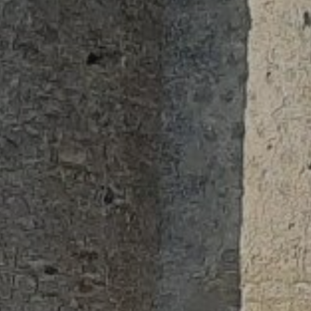
Bourdonné
Condé-sur-Vesg
Courgent
Dammartin-en-
Gressey
Houdan
Maulette
Mondreville
Montchauvet
Orvilliers
Richebourg
Septeuil
Tacoignières