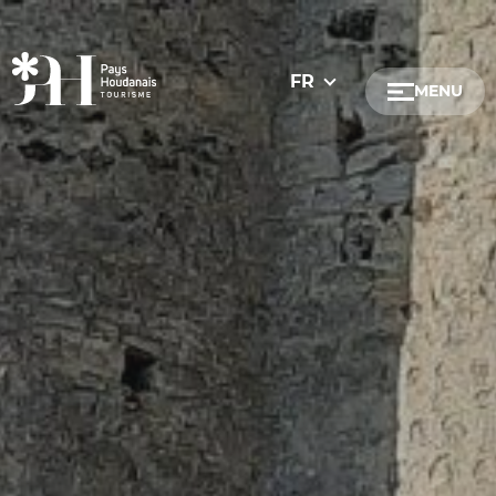
Dates
FR
MENU
Gratuit / accessib
Gratuit
Communes
Saint-Lubin-de
Adainville
Bazainville
Boinvilliers
Boissets