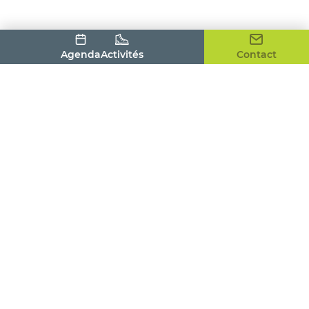
Agenda
Activités
Contact
Office de Tourisme du Pays Houdanais
4, place de la Tour
78550 HOUDAN
01 30 59 53 86
contact@tourismepayshoudanais.fr