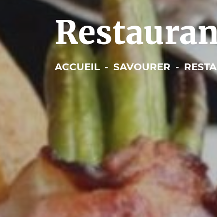
Restauran
ACCUEIL
-
SAVOURER
-
REST