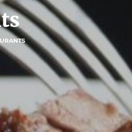
ts
AURANTS