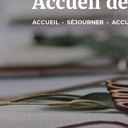
Accueil d
ACCUEIL
-
SÉJOURNER
-
ACCU