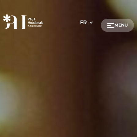
Communes
FR
MENU
Boutigny-Proua
La Chaussée-d'I
Goussainville
Saint-Lubin-de
Bazainville
Boissets
Condé-sur-Vesg
Courgent
Dammartin-en-
Dannemarie