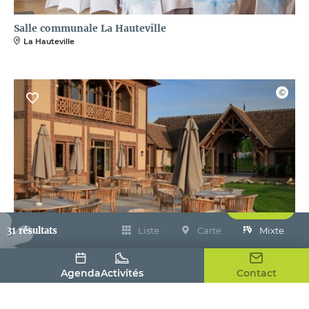
Salle communale La Hauteville
La Hauteville
Filtrer
31 résultats
Liste
Carte
Mixte
Salle de réception - Le Golf Parc Robert Hersant
La Chaussée-d'Ivry
Agenda
Activités
Contact