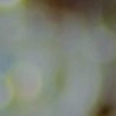
Septeuil
Tilly
Capacité
Jusqu'à 100 pe
Jusqu'à 300 pe
Jusqu'à 500 pe
> 500 personne
Services
Parking