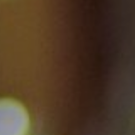
Grandchamp
Gressey
La Hauteville
Houdan
Longnes
Maulette
Mondreville
Orgerus
Orvilliers
Osmoy
Richebourg
Rosay
Saint-Martin-d