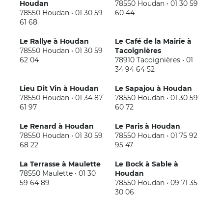
Houdan
78550 Houdan
01 30 59
78550 Houdan
01 30 59
60 44
61 68
Le Rallye à Houdan
Le Café de la Mairie à
78550 Houdan
01 30 59
Tacoignières
62 04
78910 Tacoignières
01
34 94 64 52
Lieu Dit Vin à Houdan
Le Sapajou à Houdan
78550 Houdan
01 34 87
78550 Houdan
01 30 59
61 97
60 72
Le Renard à Houdan
Le Paris à Houdan
78550 Houdan
01 30 59
78550 Houdan
01 75 92
68 22
95 47
La Terrasse à Maulette
Le Bock à Sable à
78550 Maulette
01 30
Houdan
59 64 89
78550 Houdan
09 71 35
30 06