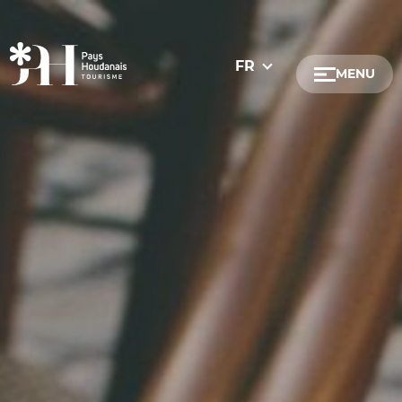
Communes
FR
MENU
Houdan
Maulette
Tacoignières
Prestations
Terrasse