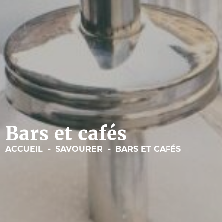
Bars et cafés
ACCUEIL
-
SAVOURER
-
BARS ET CAFÉS