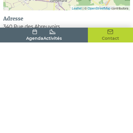
Leaflet
| ©
OpenStreetMap
contributors
Adresse
340 Rue des Abreuvoirs
78550
HOUDAN
Agenda
Activités
Contact
Contact
Langue parlée
Français