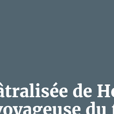
âtralisée de 
 voyageuse du