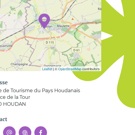
Leaflet
| ©
OpenStreetMap
contributors
sse
ce de Tourisme du Pays Houdanais
ace de la Tour
0
HOUDAN
act