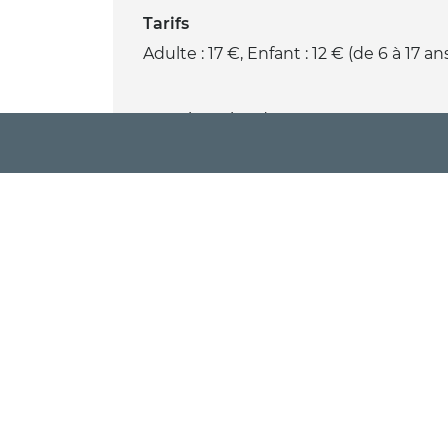
Tarifs
Adulte : 17 €, Enfant : 12 € (de 6 à 17 ans
Gratuit moins de 6 ans.
PRÉSENTATION
TARIFS / OUVERTURE
Ouverture
Samedi 19 septembre 2026 de 16h à 1