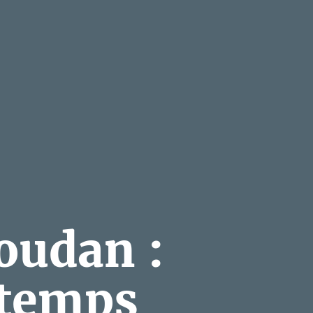
Houdan :
 temps