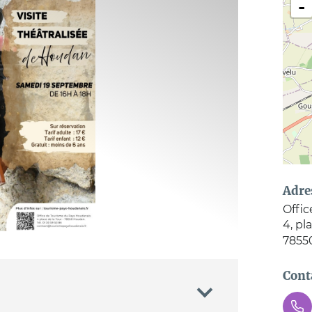
-
Adre
Offi
4, pl
7855
Cont