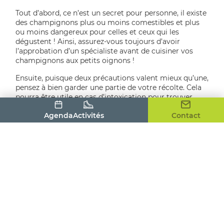
Tout d’abord, ce n’est un secret pour personne, il existe
des champignons plus ou moins comestibles et plus
ou moins dangereux pour celles et ceux qui les
dégustent ! Ainsi, assurez-vous toujours d’avoir
l’approbation d’un spécialiste avant de cuisiner vos
champignons aux petits oignons !
Ensuite, puisque deux précautions valent mieux qu’une,
pensez à bien garder une partie de votre récolte. Cela
pourra être utile en cas d’intoxication pour trouver
l’origine du problème.
Agenda
Activités
Contact
Il est également primordial de bien s’équiper. On
chausse des chaussures adaptées à la météo. On pense
au couteau pour la cueillette et au panier pour la
récolte ! D’ailleurs, on privilégie l’osier au sac en
plastique car celui-ci peut abîmer les champignons et
favoriser le développement des bactéries. Des
torchons sont également utiles pour séparer les
différentes espèces et éviter tout risque.
Enfin, n’oubliez pas d’immortaliser cette session
cueillette en prenant une photo de vos trouvailles, cela