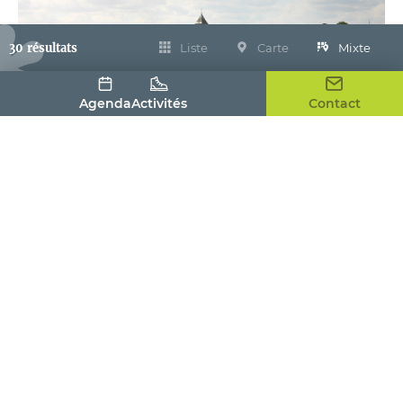
30 résultats
Liste
Carte
Mixte
Agenda
Activités
Contact
Montchauvet - Par monts et par vaux
Montchauvet