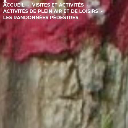
ACCUEIL
-
VISITES ET ACTIVITÉS
-
ACTIVITÉS DE PLEIN AIR ET DE LOISIRS
-
LES RANDONNÉES PÉDESTRES