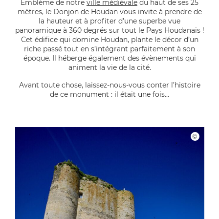
Emblème de notre
ville médiévale
du haut de ses 25
mètres, le Donjon de Houdan vous invite à prendre de
la hauteur et à profiter d’une superbe vue
panoramique à 360 degrés sur tout le Pays Houdanais !
Cet édifice qui domine Houdan, plante le décor d’un
riche passé tout en s’intégrant parfaitement à son
époque. Il héberge également des évènements qui
animent la vie de la cité.
Avant toute chose, laissez-nous-vous conter l’histoire
de ce monument : il était une fois…