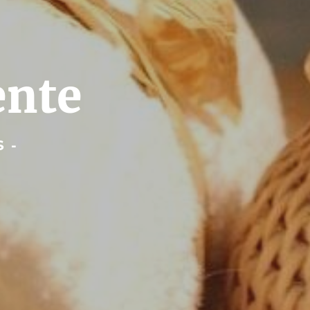
ente
S
-