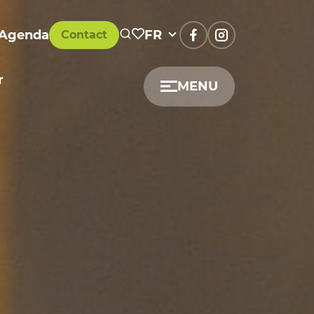
Agenda
FR
Contact
r
MENU