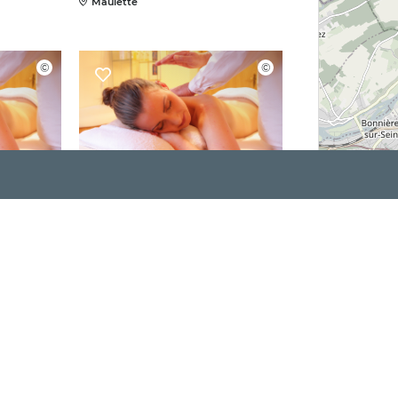
Maulette
ceur
Ryse Studio Yoga
Septeuil
rme
Intempor'elle