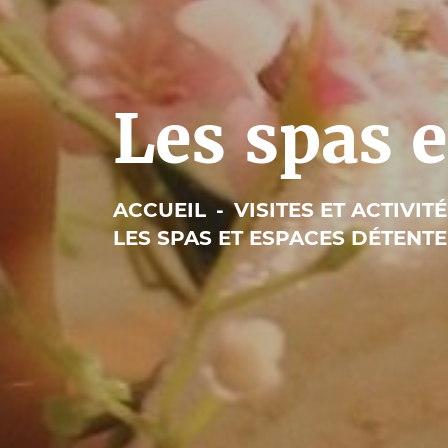
Les spas e
ACCUEIL
-
VISITES ET ACTIVIT
LES SPAS ET ESPACES DÉTENTE