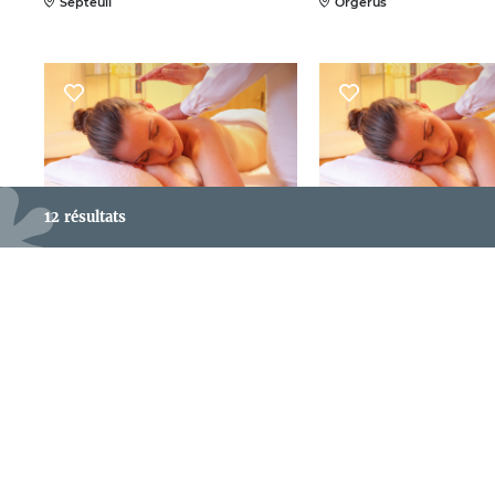
Septeuil
Orgerus
12 résultats
Bulle de massage
Un Brin de Dou
Saint-Lubin-de-la-Haye
Houdan
Ivoire
Centre Aquafo