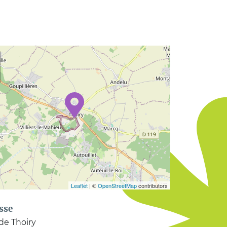
Leaflet
| ©
OpenStreetMap
contributors
sse
de Thoiry