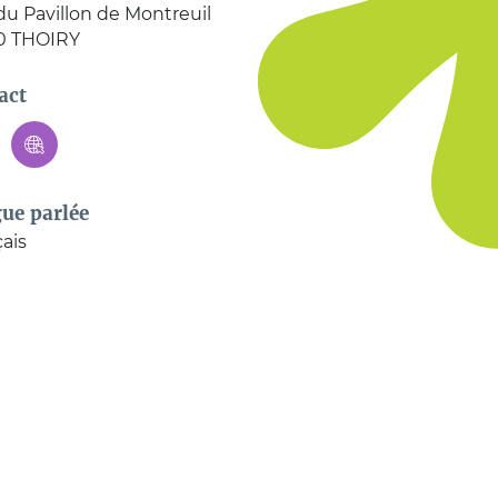
u Pavillon de Montreuil
0
THOIRY
act
ue parlée
ais