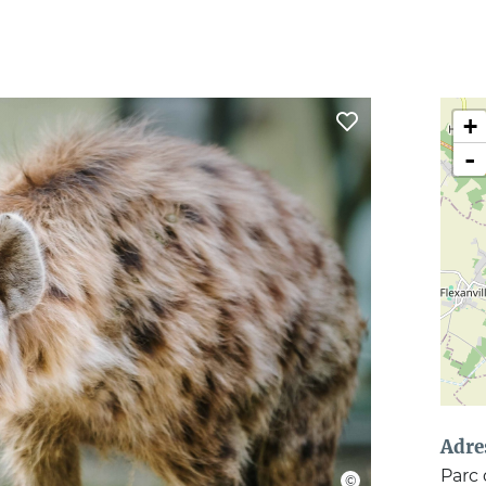
+
-
Adre
Parc 