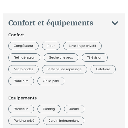
Confort et équipements
Confort
Congélateur
Four
Lave linge privatif
Réfrigérateur
Sèche cheveux
Télévision
Micro-ondes
Matériel de repassage
Cafetière
Bouilloire
Grille-pain
Equipements
Barbecue
Parking
Jardin
Parking privé
Jardin indépendant