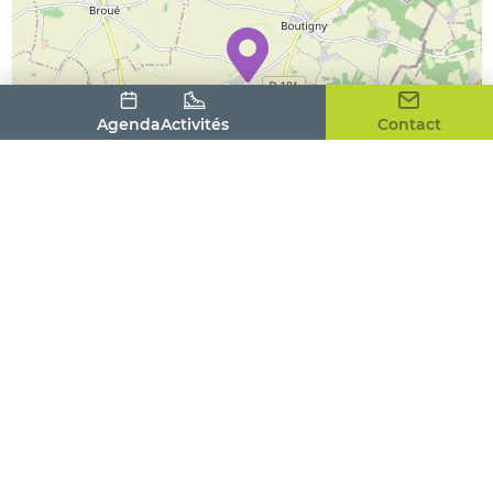
Agenda
Activités
Contact
Leaflet
| ©
OpenStreetMap
contributors
Adresse
4 rue des Potiers
28410
BOUTIGNY-PROUAIS
Contact