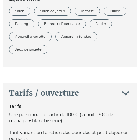
Salon
Salon de jardin
Terrasse
Billard
Parking
Entrée indépendante
Jardin
Appareil à raclette
Appareil à fondue
Jeux de société
Tarifs / ouverture
Tarifs
Une personne : à partir de 100 € (la nuit (70€ de
ménage + blanchisserie)
Tarif variant en fonction des périodes et petit déjeuner
ou non.).