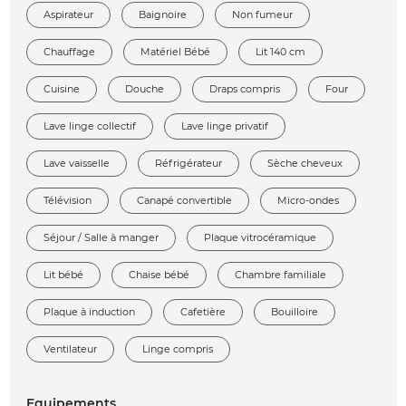
Aspirateur
Baignoire
Non fumeur
Chauffage
Matériel Bébé
Lit 140 cm
Cuisine
Douche
Draps compris
Four
Lave linge collectif
Lave linge privatif
Lave vaisselle
Réfrigérateur
Sèche cheveux
Télévision
Canapé convertible
Micro-ondes
Séjour / Salle à manger
Plaque vitrocéramique
Lit bébé
Chaise bébé
Chambre familiale
Plaque à induction
Cafetière
Bouilloire
Ventilateur
Linge compris
Equipements