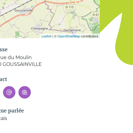
Leaflet
| ©
OpenStreetMap
contributors
sse
 rue du Moulin
0
GOUSSAINVILLE
act
ue parlée
ais