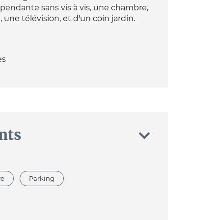
endante sans vis à vis, une chambre,
une télévision, et d'un coin jardin.
es
nts
re
Parking