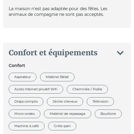
La maison n'est pas adaptée pour des fêtes. Les
animaux de compagnie ne sont pas acceptés.
Confort et équipements
Confort
Aspirateur
Matériel Bébé
Accès Internet privatif Wifi
Cheminée / Poêle
Draps compris
Sèche cheveux
Télévision
Micro-ondes
Matériel de repassage
Bouilloire
Machine à café
Grille-pain