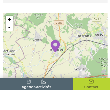
+
-
Agenda
Activités
Contact
Leaflet
| ©
OpenStreetMap
contributors
Adresse
19 Rue Saint-Georges