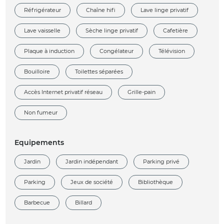
Réfrigérateur
Chaîne hifi
Lave linge privatif
Lave vaisselle
Sèche linge privatif
Cafetière
Plaque à induction
Congélateur
Télévision
Bouilloire
Toilettes séparées
Accès Internet privatif réseau
Grille-pain
Non fumeur
Equipements
Jardin
Jardin indépendant
Parking privé
Parking
Jeux de société
Bibliothèque
Barbecue
Billard