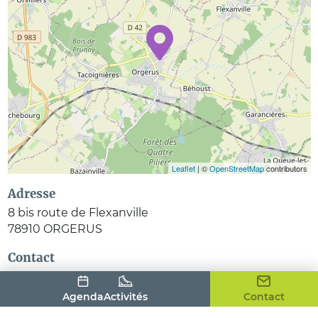
Leaflet
| ©
OpenStreetMap
contributors
Adresse
8 bis route de Flexanville
78910
ORGERUS
Contact
Agenda
Activités
Contact