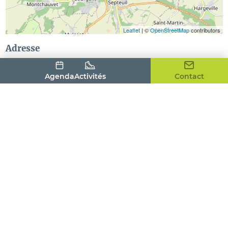
Leaflet
| ©
OpenStreetMap
contributors
Adresse
12 rue de la Vaucouleurs
78790
ROSAY
Agenda
Activités
Contact
Contact
Langues parlées
Anglais
Français