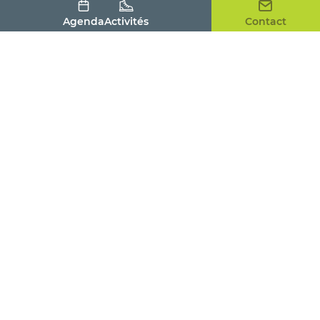
Contact
Agenda
Activités
Contact
Langues parlées
Allemand
Anglais
Espagnol
Français
Chinois