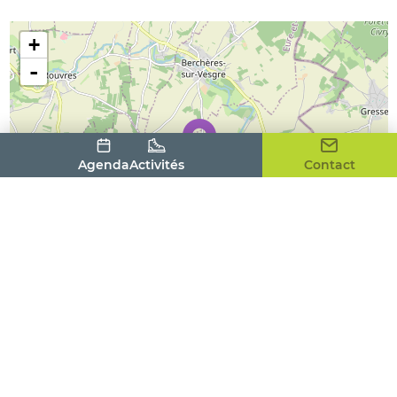
+
-
Agenda
Activités
Contact
Leaflet
| ©
OpenStreetMap
contributors
Adresse
4, rue de Bû
28410
SAINT-LUBIN-DE-LA-HAYE