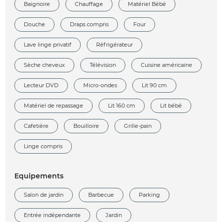
Baignoire
Chauffage
Matériel Bébé
Douche
Draps compris
Four
Lave linge privatif
Réfrigérateur
Sèche cheveux
Télévision
Cuisine américaine
Lecteur DVD
Micro-ondes
Lit 90 cm
Matériel de repassage
Lit 160 cm
Lit bébé
Cafetière
Bouilloire
Grille-pain
Linge compris
Equipements
Salon de jardin
Barbecue
Parking
Entrée indépendante
Jardin