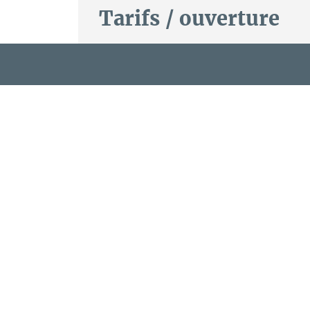
Tarifs / ouverture
Tarifs
PRÉSENTATION
CONFORT ET ÉQUIPEMENTS
A partir de 100€ pour 4 personnes m
Les draps et le linge de toilette sont in
Visite