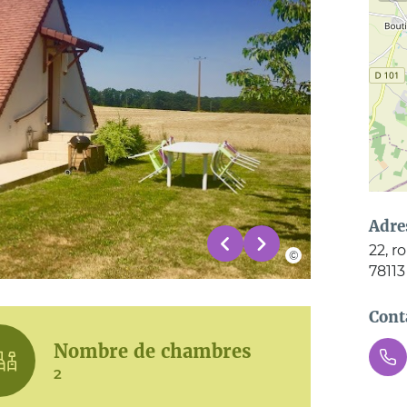
Adre
22, r
78113
Cont
Nombre de chambres
2