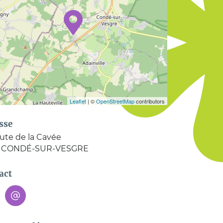
Leaflet
| ©
OpenStreetMap
contributors
sse
oute de la Cavée
CONDÉ-SUR-VESGRE
act