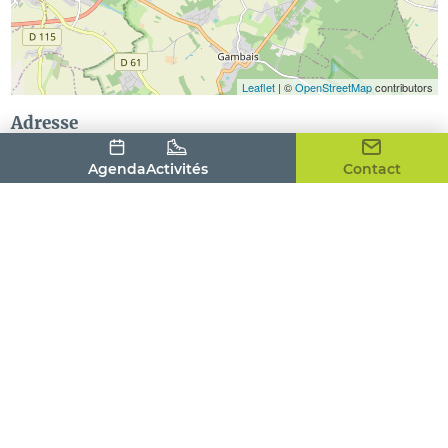
Leaflet
| ©
OpenStreetMap
contributors
Adresse
15 rue de la Fontaine
Agenda
Activités
Contact
78550
BAZAINVILLE
Contact
Langues parlées
Allemand
Anglais
Français