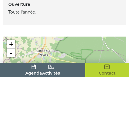
Ouverture
Toute l'année.
+
-
Agenda
Activités
Contact
Leaflet
| ©
OpenStreetMap
contributors