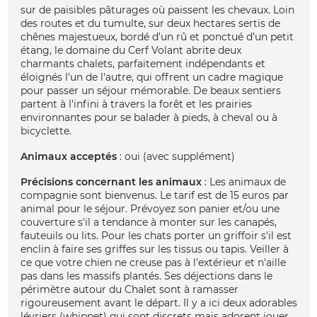
sur de paisibles pâturages où paissent les chevaux. Loin
des routes et du tumulte, sur deux hectares sertis de
chênes majestueux, bordé d’un rû et ponctué d’un petit
étang, le domaine du Cerf Volant abrite deux
charmants chalets, parfaitement indépendants et
éloignés l'un de l'autre, qui offrent un cadre magique
pour passer un séjour mémorable. De beaux sentiers
partent à l'infini à travers la forêt et les prairies
environnantes pour se balader à pieds, à cheval ou à
bicyclette.
Animaux acceptés
: oui (avec supplément)
Précisions concernant les animaux
: Les animaux de
compagnie sont bienvenus. Le tarif est de 15 euros par
animal pour le séjour. Prévoyez son panier et/ou une
couverture s'il a tendance à monter sur les canapés,
fauteuils ou lits. Pour les chats porter un griffoir s'il est
enclin à faire ses griffes sur les tissus ou tapis. Veiller à
ce que votre chien ne creuse pas à l'extérieur et n'aille
pas dans les massifs plantés. Ses déjections dans le
périmètre autour du Chalet sont à ramasser
rigoureusement avant le départ. Il y a ici deux adorables
lévriers (whippet) qui sont discrets mais adorent jouer