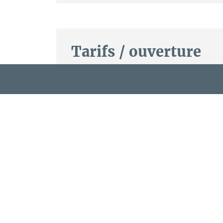
Tarifs / ouverture
Tarifs
PRÉSENTATION
CONFORT ET ÉQUIPEMENTS
A partir de deux nuitées.
A partir de 100 €.
Draps et serviettes inclus.