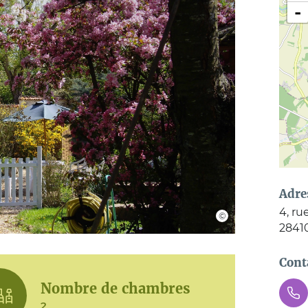
-
Adre
4, ru
2841
Cont
Nombre de chambres
2