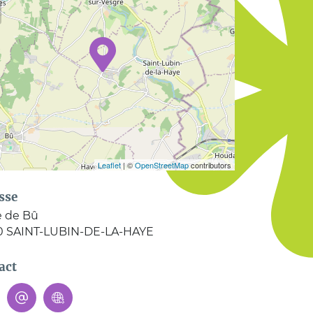
Leaflet
| ©
OpenStreetMap
contributors
sse
e de Bû
0
SAINT-LUBIN-DE-LA-HAYE
act