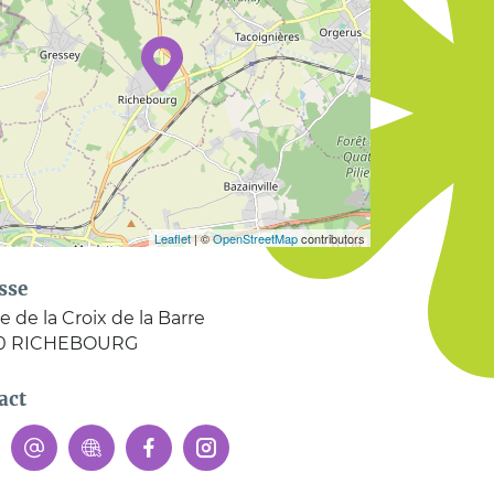
Leaflet
| ©
OpenStreetMap
contributors
sse
e de la Croix de la Barre
0
RICHEBOURG
act