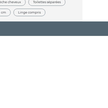
èche cheveux
Toilettes séparées
0 cm
Linge compris
pendante
Jardin
Piscine