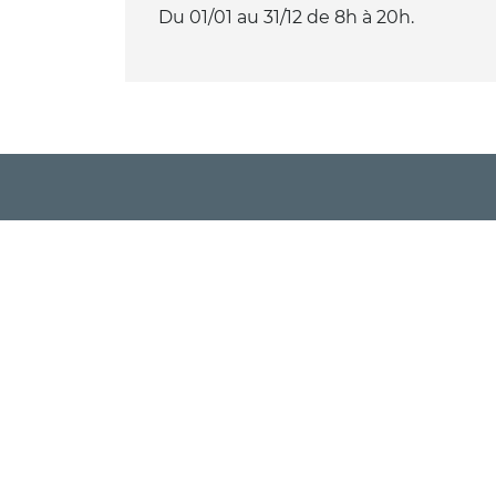
Du 01/01 au 31/12 de 8h à 20h.
PRÉSENTATION
CONFORT ET ÉQUIPEMENTS
Visite
Savou
Séjou
Prati
Inspi
Carte