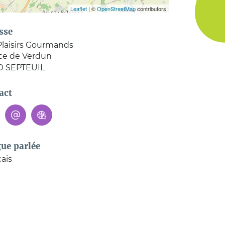
Leaflet
| ©
OpenStreetMap
contributors
sse
Plaisirs Gourmands
ace de Verdun
0
SEPTEUIL
act
ue parlée
ais