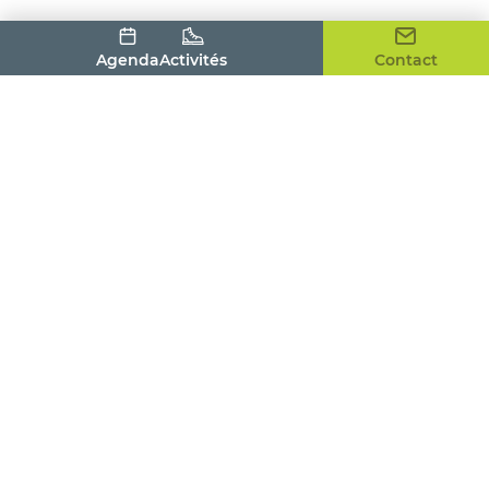
Agenda
Activités
Contact
Office de Tourisme du Pays Houdanais
4, place de la Tour
78550 HOUDAN
01 30 59 53 86
contact@tourismepayshoudanais.fr