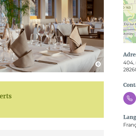
Adre
404, 
2826
Cont
erts
Lang
Franç