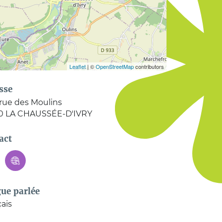
Leaflet
| ©
OpenStreetMap
contributors
sse
rue des Moulins
0
LA CHAUSSÉE-D'IVRY
act
ue parlée
ais