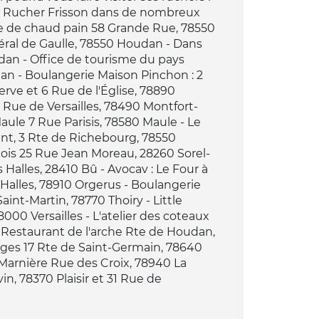
du Rucher Frisson dans de nombreux
ûte de chaud pain 58 Grande Rue, 78550
néral de Gaulle, 78550 Houdan - Dans
an - Office de tourisme du pays
dan - Boulangerie Maison Pinchon : 2
rve et 6 Rue de l'Église, 78890
Rue de Versailles, 78490 Montfort-
aule 7 Rue Parisis, 78580 Maule - Le
nt, 3 Rte de Richebourg, 78550
çois 25 Rue Jean Moreau, 28260 Sorel-
s Halles, 28410 Bû - Avocav : Le Four à
 Halles, 78910 Orgerus - Boulangerie
nt-Martin, 78770 Thoiry - Little
8000 Versailles - L'atelier des coteaux
 - Restaurant de l'arche Rte de Houdan,
ages 17 Rte de Saint-Germain, 78640
 Marnière Rue des Croix, 78940 La
n, 78370 Plaisir et 31 Rue de