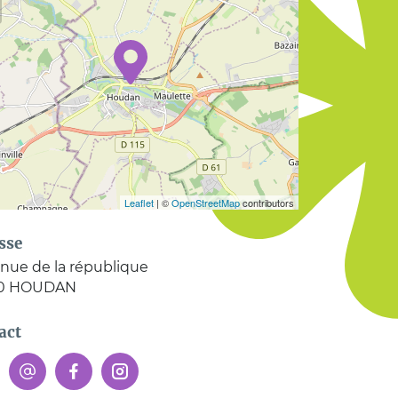
Leaflet
| ©
OpenStreetMap
contributors
sse
nue de la république
0
HOUDAN
act