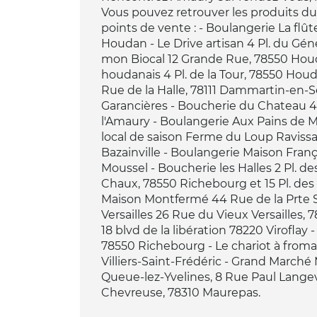
Vous pouvez retrouver les produits 
points de vente : - Boulangerie La fl
Houdan - Le Drive artisan 4 Pl. du Gé
mon Biocal 12 Grande Rue, 78550 Houd
houdanais 4 Pl. de la Tour, 78550 Hou
Rue de la Halle, 78111 Dammartin-en-Se
Garancières - Boucherie du Chateau 4 
l'Amaury - Boulangerie Aux Pains de M
local de saison Ferme du Loup Ravissa
Bazainville - Boulangerie Maison Fran
Moussel - Boucherie les Halles 2 Pl. de
Chaux, 78550 Richebourg et 15 Pl. des
Maison Montfermé 44 Rue de la Prte Sai
Versailles 26 Rue du Vieux Versailles, 7
18 blvd de la libération 78220 Viroflay
78550 Richebourg - Le chariot à from
Villiers-Saint-Frédéric - Grand Marché
Queue-lez-Yvelines, 8 Rue Paul Langevi
Chevreuse, 78310 Maurepas.