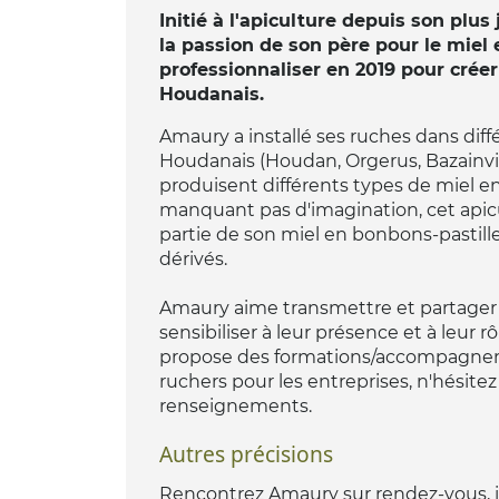
Initié à l'apiculture depuis son plu
la passion de son père pour le miel e
professionnaliser en 2019 pour crée
Houdanais.
Amaury a installé ses ruches dans diff
Houdanais (Houdan, Orgerus, Bazainville
produisent différents types de miel en
manquant pas d'imagination, cet api
partie de son miel en bonbons-pastilles
dérivés.
Amaury aime transmettre et partager s
sensibiliser à leur présence et à leur rôl
propose des formations/accompagnement
ruchers pour les entreprises, n'hésitez
renseignements.
Autres précisions
Rencontrez Amaury sur rendez-vous, il p