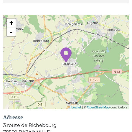
+
-
Leaflet
| ©
OpenStreetMap
contributors
Adresse
3 route de Richebourg