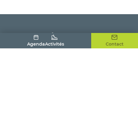
Agenda
Activités
Contact
Office de Tourisme du Pays Houdanais
4, place de la Tour
78550 HOUDAN
01 30 59 53 86
contact@tourismepayshoudanais.fr
Nous contacter
Visites et activités
Savourer