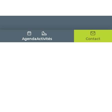
Agenda
Activités
Contact
Office de Tourisme du Pays Houdanais
4, place de la Tour
78550 HOUDAN
01 30 59 53 86
contact@tourismepayshoudanais.fr
Nous contacter
Visites et activités