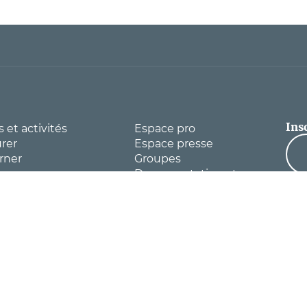
Ins
s et activités
Espace pro
rer
Espace presse
rner
Groupes
que
Documentation et
rations
brochures
 numérique du
Billetterie
moine