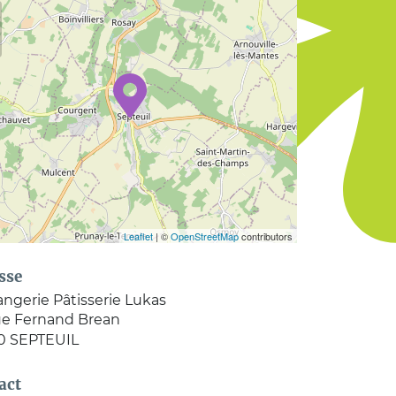
Leaflet
| ©
OpenStreetMap
contributors
sse
ngerie Pâtisserie Lukas
ue Fernand Brean
0
SEPTEUIL
act