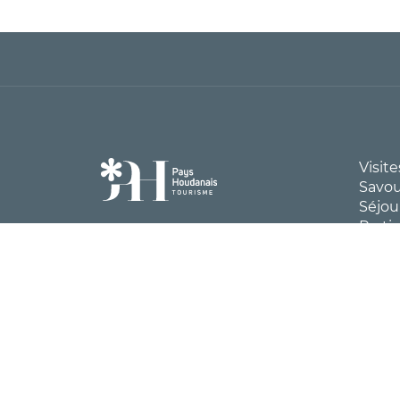
PRÉSENTATION
TARIFS / OUVERTURE
Visite
Savou
Séjou
Prati
Inspi
Carte
Office de Tourisme du Pays
patri
Houdanais
4, place de la Tour
78550 HOUDAN
01 30 59 53 86
contact@tourismepayshoudanais.fr