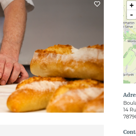
+
-
Adre
Boula
14 R
7879
Cont