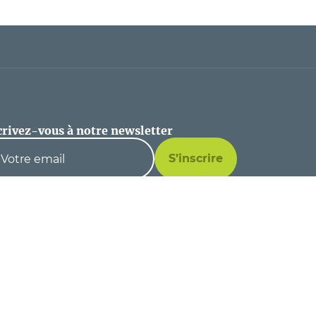
crivez-vous à notre newsletter
S’inscrire
En cochant cette case vous reconnaissez avoir
pris connaissance de notre politique de
confidentialité et donnez votre consentement
pour recevoir la newsletter.