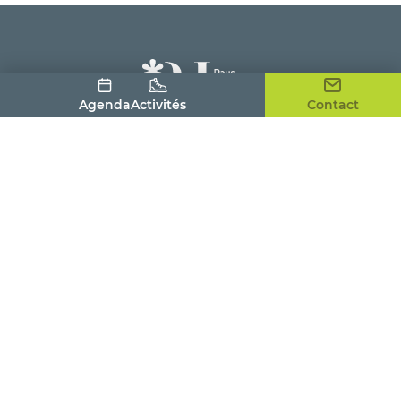
Agenda
Activités
Contact
Office de Tourisme du Pays Houdanais
4, place de la Tour
78550 HOUDAN
01 30 59 53 86
contact@tourismepayshoudanais.fr
Nous contacter
Visites et activités
Savourer
Séjourner
Pratique