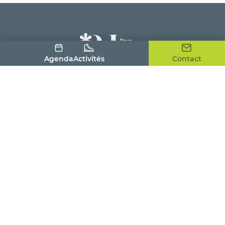
Agenda
Activités
Contact
Office de Tourisme du Pays Houdanais
4, place de la Tour
78550 HOUDAN
01 30 59 53 86
contact@tourismepayshoudanais.fr
Nous contacter
Visites et activités
Savourer
Séjourner
Pratique