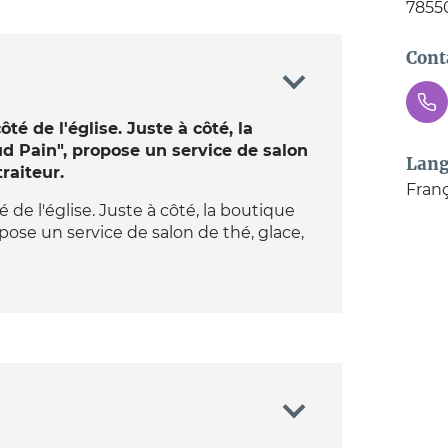
7855
Cont
é de l'église. Juste à côté, la
d Pain", propose un service de salon
Lang
raiteur.
Franç
de l'église. Juste à côté, la boutique
pose un service de salon de thé, glace,