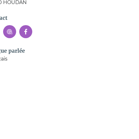
0
HOUDAN
act
ue parlée
ais