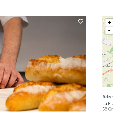
+
-
Adre
La Fl
58 G