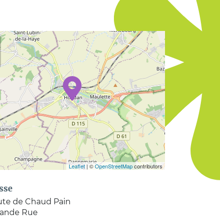
Leaflet
| ©
OpenStreetMap
contributors
sse
ute de Chaud Pain
rande Rue