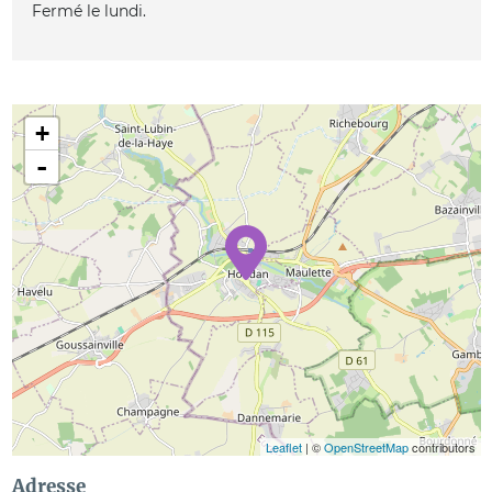
Fermé le lundi.
+
-
Leaflet
| ©
OpenStreetMap
contributors
Adresse