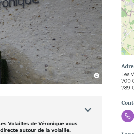
Adre
Les V
700 
7891
Cont
 Les Volailles de Véronique vous
irecte autour de la volaille.