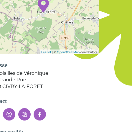
Leaflet
| ©
OpenStreetMap
contributors
sse
olailles de Véronique
Grande Rue
0
CIVRY-LA-FORÊT
act