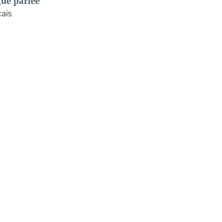
ue parlée
ais