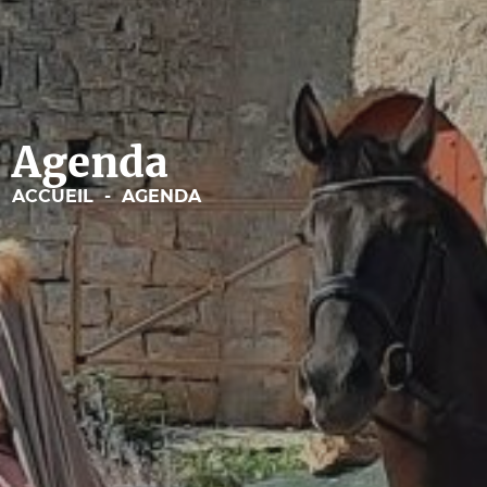
Tacoignières
Type de manifest
Sport
Agenda
Expositions
ACCUEIL
-
AGENDA
Concerts
Visites
Fêtes locales
Brocantes/vide-