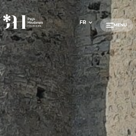
Dates
FR
MENU
Gratuit / accessib
Gratuit
Communes
Saint-Lubin-de
Adainville
Bazainville
Boinvilliers
Boissets