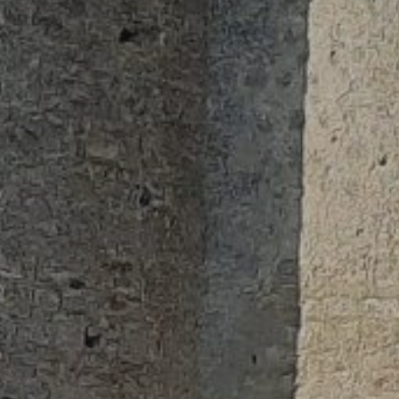
Bourdonné
Condé-sur-Vesg
Courgent
Dammartin-en-
Gressey
Houdan
Maulette
Mondreville
Montchauvet
Orgerus
Orvilliers
Richebourg
Septeuil