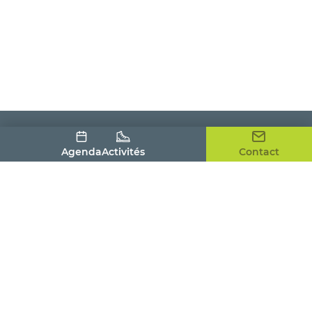
Agenda
Activités
Contact
Office de Tourisme du Pays Houdanais
4, place de la Tour
78550 HOUDAN
01 30 59 53 86
contact@tourismepayshoudanais.fr