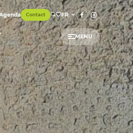
Agenda
FR
Contact
r
MENU