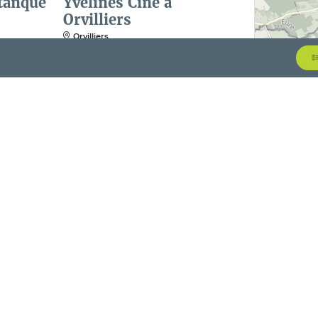
tanque
Yvelines Ciné à
Orvilliers
Orvilliers
21
22
AOÛT
AOÛT
Ciné Yvelines à
Montchauvet
Montchauvet
2
23
24
ÛT
AOÛT
AOÛT