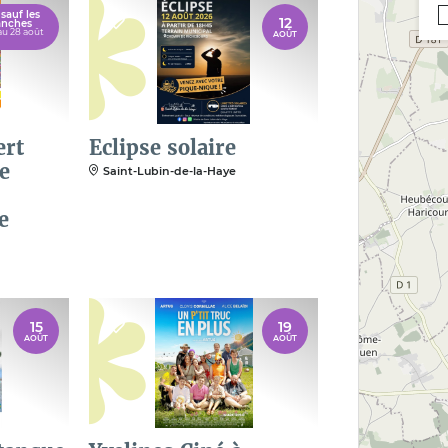
 sauf les
12
anches
au 28 août
AOÛT
ert
Eclipse solaire
e
Saint-Lubin-de-la-Haye
e
15
19
AOÛT
AOÛT