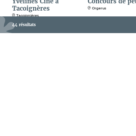
Yvelines Ciné à
Concours de pé
Tacoignères
Orgerus
Tacoignières
44 résultats
19
AOÛT
Yvelines Ciné à
Yvelines Ciné à
Courgent
Boinvilliers
Courgent
Boinvilliers
22
2
AOÛT
AO