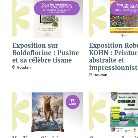
Tous les vendredis,
Tous les jours
mercredis, samedis
lundis, dim
du 06 mai 2026 au 17
du 01 août 2026 
octobre 2026
2026
Exposition sur
Exposition Rob
Boldoflorine : l'usine
KOHN : Peintur
et sa célèbre tisane
abstraite et
impressionnist
Houdan
Houdan
13
AOÛT