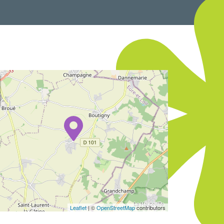
Leaflet
| ©
OpenStreetMap
contributors