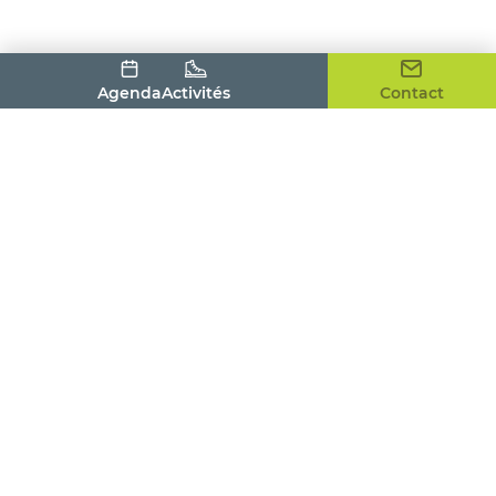
Agenda
Activités
Contact
Office de Tourisme du Pays Houdanais
4, place de la Tour
78550 HOUDAN
01 30 59 53 86
contact@tourismepayshoudanais.fr