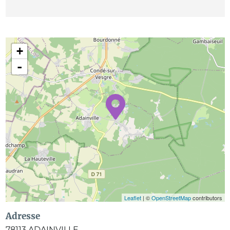
+
-
Leaflet
| ©
OpenStreetMap
contributors
Adresse
78113
ADAINVILLE