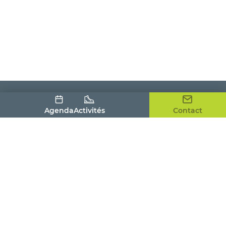
Agenda
Activités
Contact
Office de Tourisme du Pays Houdanais
4, place de la Tour
78550 HOUDAN
01 30 59 53 86
contact@tourismepayshoudanais.fr