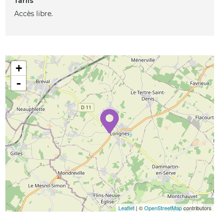
Tarifs
Accès libre.
+
-
Leaflet
| ©
OpenStreetMap
contributors